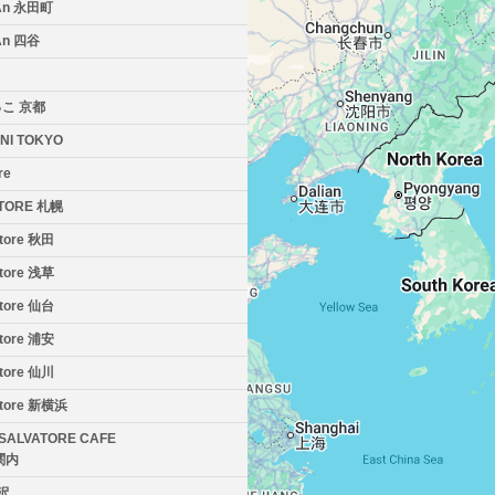
An 永田町
An 四谷
こ 京都
INI TOKYO
re
ATORE 札幌
atore 秋田
atore 浅草
atore 仙台
atore 浦安
atore 仙川
vatore 新横浜
 SALVATORE CAFE
関内
井沢