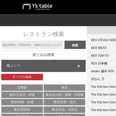
レストラン検索
XEX ATAGO GRE
XEX WEST
絞り込み検索
XEX TOKYO
XEX 日本橋
エリア
atelier 森本 XEX
すべての地域
ぎおん 刀
The Kitchen Sal
北海道
東北
The Kitchen Sa
東京/六本木・赤坂
東京/丸の内・銀座・日本橋
東京/汐留・台場
東京/目黒・品川
The Kitchen Sa
東京/世田谷
東京/渋谷・代官山
The Kitchen Sa