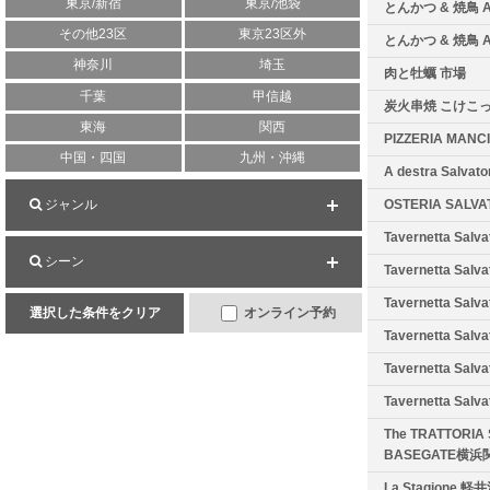
東京/新宿
東京/池袋
とんかつ & 焼鳥 
その他23区
東京23区外
とんかつ & 焼鳥 
神奈川
埼玉
肉と牡蠣 市場
千葉
甲信越
炭火串焼 こけこっ
東海
関西
PIZZERIA MANC
中国・四国
九州・沖縄
A destra Salvato
ジャンル
OSTERIA SALV
Tavernetta Salv
シーン
Tavernetta Salv
Tavernetta Salv
選択した条件をクリア
オンライン予約
Tavernetta Salv
Tavernetta Salv
Tavernetta Sal
The TRATTORIA
BASEGATE横浜
La Stagione 軽