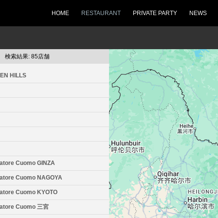
HOME
RESTAURANT
PRIVATE PARTY
NEWS
検索結果: 85店舗
EN HILLS
vatore Cuomo GINZA
lvatore Cuomo NAGOYA
lvatore Cuomo KYOTO
lvatore Cuomo 三宮